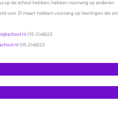
 zus op de school hebben, hebben voorrang op anderen.
ld voor 31 maart hebben voorrang op leerlingen die z
ijkschool.nl
015-2146523
school.nl
015-2146523