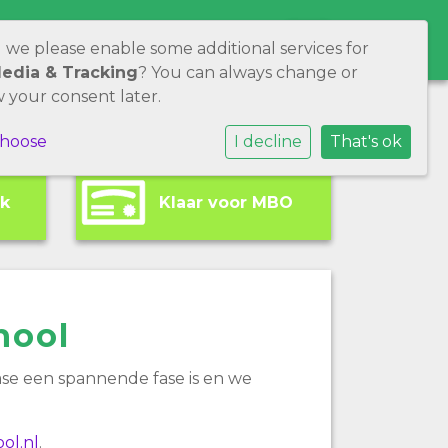
WERKEN BIJ ONS
CONTACT
d we please enable some additional services for
Media & Tracking
? You can always change or
 your consent later.
choose
I decline
That's ok
rk
Klaar voor MBO
hool
ase een spannende fase is en we
ol.nl
.