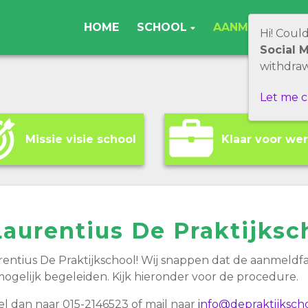
HOME
SCHOOL
AANMELDEN
Hi! Coul
Social 
withdraw
Let me 
Missie visie school
Klaar voor we
aurentius De Praktijksc
entius De Praktijkschool! Wij snappen dat de aanmeldf
 mogelijk begeleiden. Kijk hieronder voor de procedure.
l dan naar 015-2146523 of mail naar
info@depraktijkscho