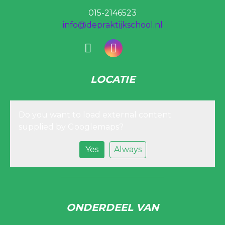
015-2146523
info@depraktijkschool.nl
LOCATIE
Do you want to load external content
supplied by
Googlemaps
?
Yes
Always
ONDERDEEL VAN