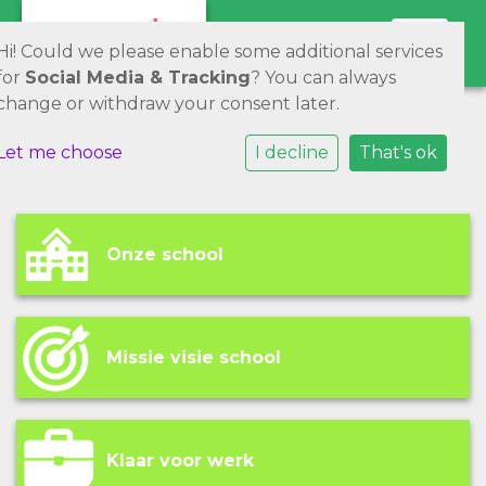
Toggle 
Hi! Could we please enable some additional services
for
Social Media & Tracking
? You can always
change or withdraw your consent later.
Let me choose
I decline
That's ok
Onze school
Missie visie school
Klaar voor werk