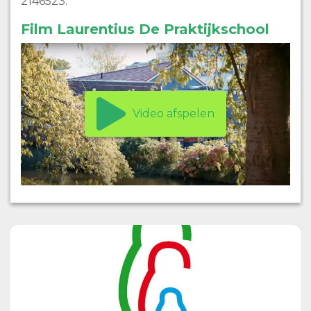
2146523.
Film Laurentius De Praktijkschool
Video afspelen