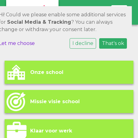
Toggle 
Hi! Could we please enable some additional services
for
Social Media & Tracking
? You can always
change or withdraw your consent later.
Let me choose
I decline
That's ok
Onze school
Missie visie school
Klaar voor werk