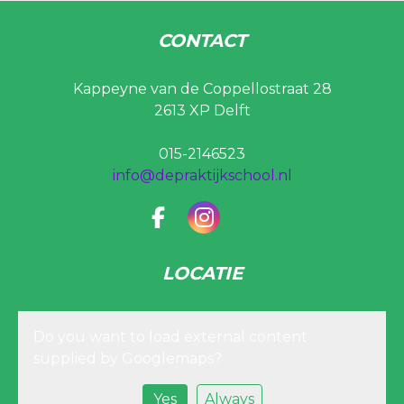
CONTACT
Kappeyne van de Coppellostraat 28
2613 XP Delft
015-2146523
info@depraktijkschool.nl
LOCATIE
Do you want to load external content
supplied by
Googlemaps
?
Yes
Always