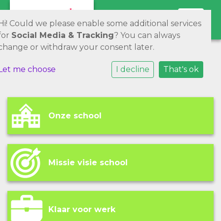
Toggle 
Hi! Could we please enable some additional services
for
Social Media & Tracking
? You can always
change or withdraw your consent later.
Let me choose
I decline
That's ok
Onze school
Missie visie school
Klaar voor werk