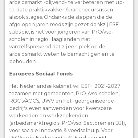
arbeidsmarkt -blijvend- te verbeteren met up-
to-date praktijkvakken/branchecursussen
alsook stages. Ondanks de stappen die de
afgelopen jaren reeds zijn gezet dankzij ESF-
subsidie, is het voor jongeren van PrO/vso-
scholen in regio Haaglanden niet
vanzelfsprekend dat zij een plek op de
arbeidsmarkt weten te bemachtigen en te
behouden.
Europees Sociaal Fonds
Het Nederlandse kabinet wil ESF+ 2021-2027
tezamen met gemeenten, PrO-/vso-scholen,
ROC's/AOC’s, UWV en het -georganiseerde-
bedrijfsleven aanwenden voor kwetsbare
werkenden en werkzoekenden
(arbeidsmarktregio’s, PrO/vso, Sectoren en DJI),
voor sociale Innovatie & voedselhulp. Voor
PrO/vso in Nederland is € 15 miljoen ESF-