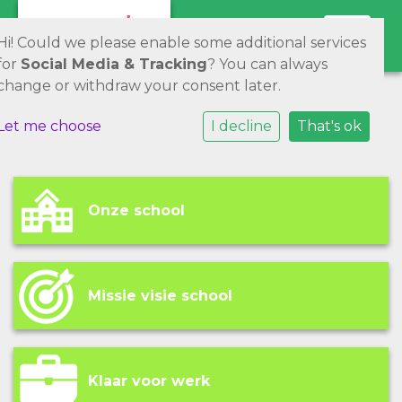
Toggle 
Hi! Could we please enable some additional services
for
Social Media & Tracking
? You can always
change or withdraw your consent later.
Let me choose
I decline
That's ok
Onze school
Missie visie school
Klaar voor werk