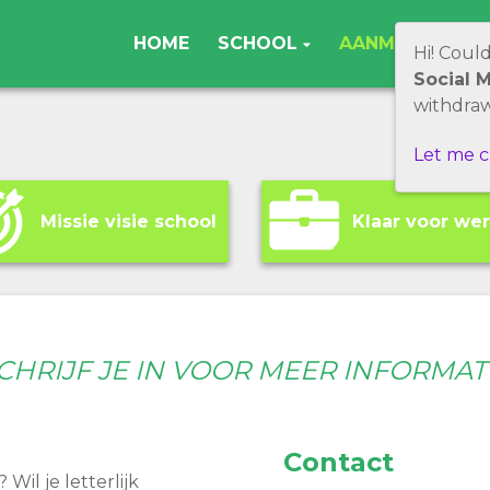
HOME
SCHOOL
AANMELDEN
Hi! Coul
Social 
withdraw
Let me 
Missie visie school
Klaar voor we
CHRIJF JE IN VOOR MEER INFORMAT
Contact
Wil je letterlijk