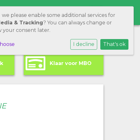
WERKEN BIJ ONS
CONTACT
d we please enable some additional services for
Media & Tracking
? You can always change or
 your consent later.
choose
I decline
That's ok
rk
Klaar voor MBO
IE