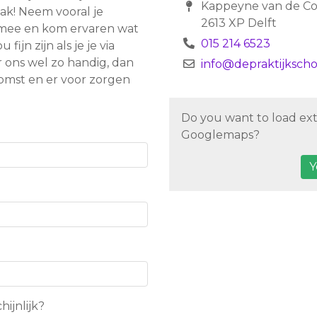
Kappeyne van de Co
ak! Neem vooral je
2613 XP Delft
n mee en kom ervaren wat
015 214 6523
ijn zijn als je je via
r ons wel zo handig, dan
info@depraktijkscho
omst en er voor zorgen
Do you want to load ex
Googlemaps
?
Y
ijnlijk?