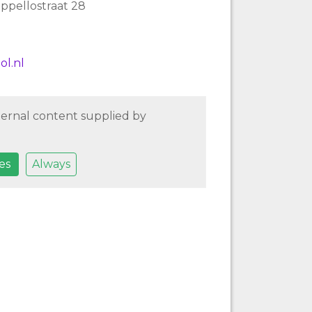
ppellostraat 28
ol.nl
ternal content supplied by
es
Always